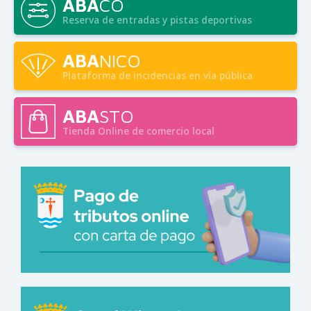
ÁBA
CO
Reserva de entradas y pistas deportivas
ABA
NICO
Plataforma de incidencias en vía pública
ABA
STO
Tienda Online de comercio local