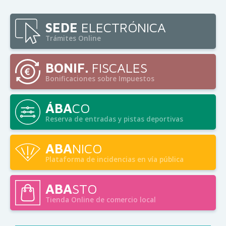
SEDE
ELECTRÓNICA
Trámites Online
BONIF.
FISCALES
Bonificaciones sobre Impuestos
ÁBA
CO
Reserva de entradas y pistas deportivas
ABA
NICO
Plataforma de incidencias en vía pública
ABA
STO
Tienda Online de comercio local