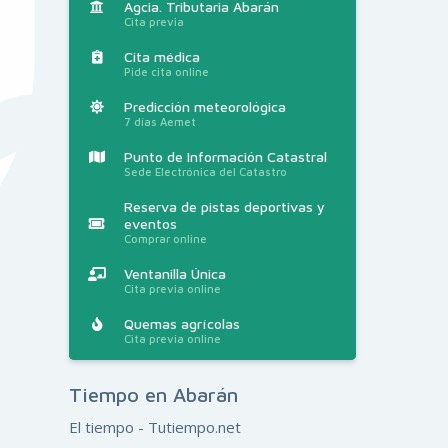
Agcia. Tributaria Abarán
Cita previa
Cita médica
Pide cita online
Predicción meteorológica
7 días Aemet
Punto de Información Catastral
Sede Electrónica del Catastro
Reserva de pistas deportivas y
eventos
Comprar online
Ventanilla Única
Cita previa online
Quemas agrícolas
Cita previa online
Tiempo en Abarán
El tiempo - Tutiempo.net