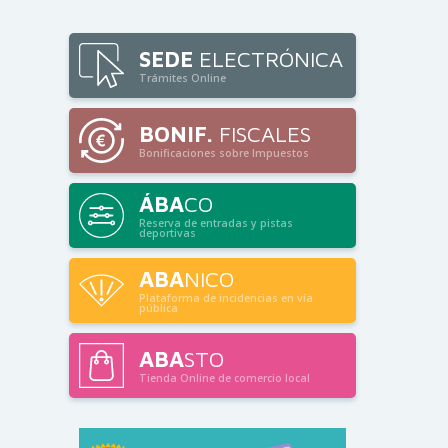
SEDE
ELECTRÓNICA
Trámites Online
BONIF.
FISCALES
Bonificaciones sobre Impuestos
ÁBA
CO
Reserva de entradas y pistas
deportivas
ABA
NICO
Plataforma de incidencias en vía
pública
ABA
STO
Tienda Online de comercio local