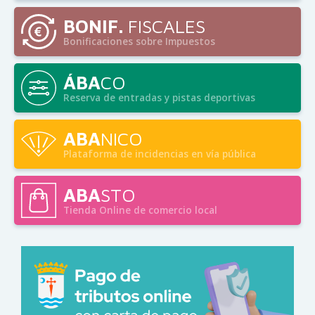
BONIF.
FISCALES
Bonificaciones sobre Impuestos
ÁBA
CO
Reserva de entradas y pistas deportivas
ABA
NICO
Plataforma de incidencias en vía pública
ABA
STO
Tienda Online de comercio local