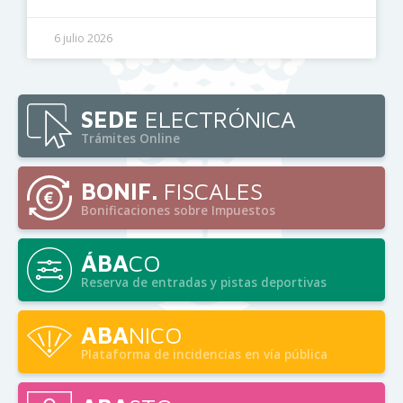
6 julio 2026
SEDE
ELECTRÓNICA
Trámites Online
BONIF.
FISCALES
Bonificaciones sobre Impuestos
ÁBA
CO
Reserva de entradas y pistas deportivas
ABA
NICO
Plataforma de incidencias en vía pública