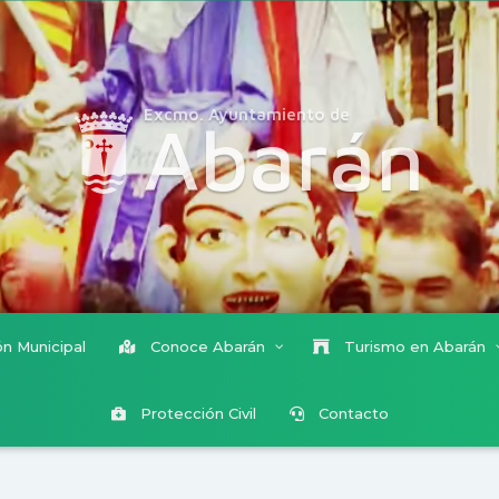
Excmo. Ayuntamiento de
Abarán
n Municipal
Conoce Abarán
Turismo en Abarán
Protección Civil
Contacto