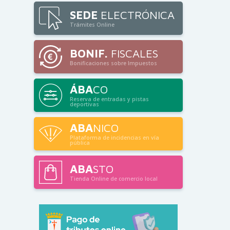
SEDE
ELECTRÓNICA
Trámites Online
BONIF.
FISCALES
Bonificaciones sobre Impuestos
ÁBA
CO
Reserva de entradas y pistas
deportivas
ABA
NICO
Plataforma de incidencias en vía
pública
ABA
STO
Tienda Online de comercio local