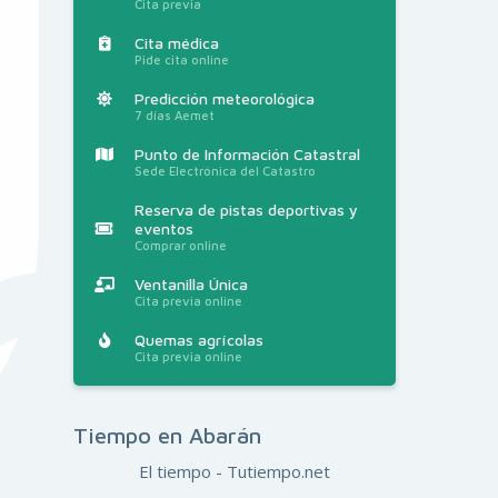
Cita previa
Cita médica
Pide cita online
Predicción meteorológica
7 días Aemet
Punto de Información Catastral
Sede Electrónica del Catastro
Reserva de pistas deportivas y
eventos
Comprar online
Ventanilla Única
Cita previa online
Quemas agrícolas
Cita previa online
Tiempo en Abarán
El tiempo - Tutiempo.net