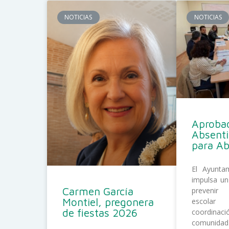
NOTICIAS
NOTICIAS
Aprobad
Absent
para A
El Ayunta
impulsa un
Carmen García
prevenir
Montiel, pregonera
escolar
de fiestas 2026
coordina
comunida