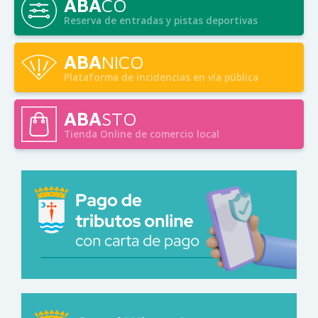
ÁBA
CO
Reserva de entradas y pistas deportivas
ABA
NICO
Plataforma de incidencias en vía pública
ABA
STO
Tienda Online de comercio local