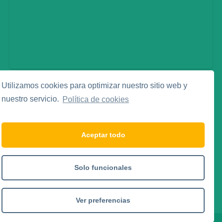
Utilizamos cookies para optimizar nuestro sitio web y
Legal
nuestro servicio.
Política de cookies
Aviso Legal
Política de Privacidad
Política de Cookies
Aceptar todo
Social Media
Solo funcionales
Ver preferencias
Copyright © 2026 Excmo. Ayuntamiento de Abarán.
.