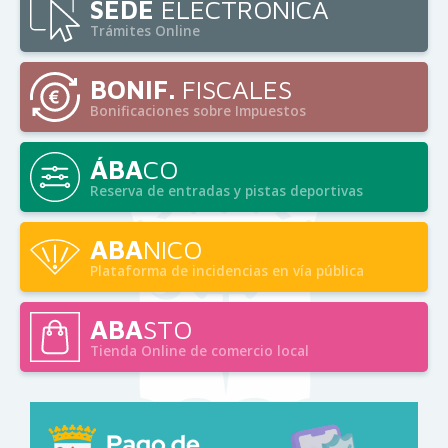
SEDE
ELECTRÓNICA
Trámites Online
BONIF.
FISCALES
Bonificaciones sobre Impuestos
ÁBA
CO
Reserva de entradas y pistas deportivas
ABA
NICO
Plataforma de incidencias en vía pública
ABA
STO
Tienda Online de comercio local