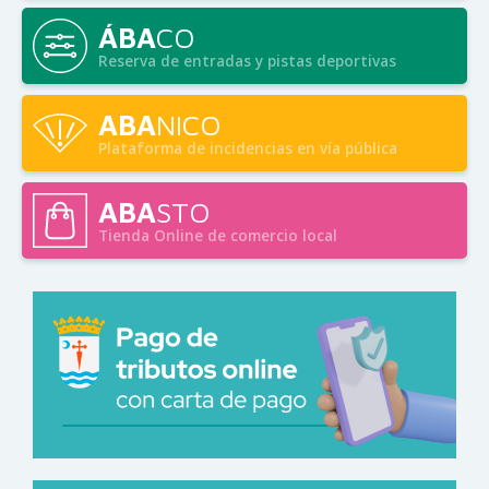
ÁBA
CO
Reserva de entradas y pistas deportivas
ABA
NICO
Plataforma de incidencias en vía pública
ABA
STO
Tienda Online de comercio local