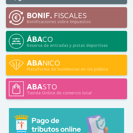
BONIF.
FISCALES
Bonificaciones sobre Impuestos
ÁBA
CO
Reserva de entradas y pistas deportivas
ABA
NICO
Plataforma de incidencias en vía pública
ABA
STO
Tienda Online de comercio local