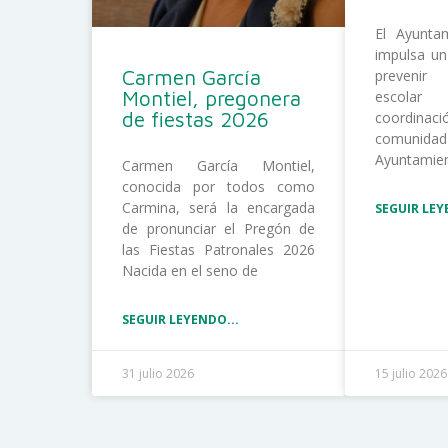
El Ayunta
impulsa un
Carmen García
prevenir
Montiel, pregonera
escolar
de fiestas 2026
coordina
comunida
Ayuntamie
Carmen García Montiel,
conocida por todos como
Carmina, será la encargada
SEGUIR LEY
de pronunciar el Pregón de
las Fiestas Patronales 2026
Nacida en el seno de
SEGUIR LEYENDO...
31 julio 2026
15 julio 2026