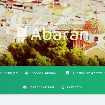
Excmo. Ayuntamiento de
Abarán
n Municipal
Conoce Abarán
Turismo en Abarán
Protección Civil
Contacto