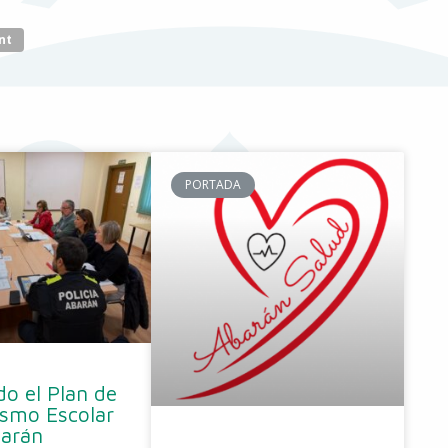
nt
PORTADA
o el Plan de
ismo Escolar
barán