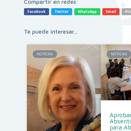
Compartir en redes
Facebook
Twitter
WhatsApp
Email
Pri
Te puede interesar...
NOTICIAS
NOTICIAS
Aprobad
Absent
para A