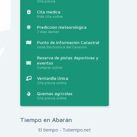
Cita previa
Cita médica
Pide cita online
Predicción meteorológica
7 días Aemet
Punto de Información Catastral
Sede Electrónica del Catastro
Reserva de pistas deportivas y
eventos
Comprar online
Ventanilla Única
Cita previa online
Quemas agrícolas
Cita previa online
Tiempo en Abarán
El tiempo - Tutiempo.net