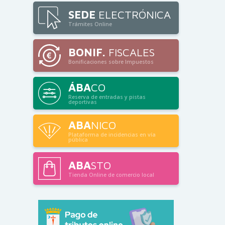
SEDE
ELECTRÓNICA
Trámites Online
BONIF.
FISCALES
Bonificaciones sobre Impuestos
ÁBA
CO
Reserva de entradas y pistas
deportivas
ABA
NICO
Plataforma de incidencias en vía
pública
ABA
STO
Tienda Online de comercio local