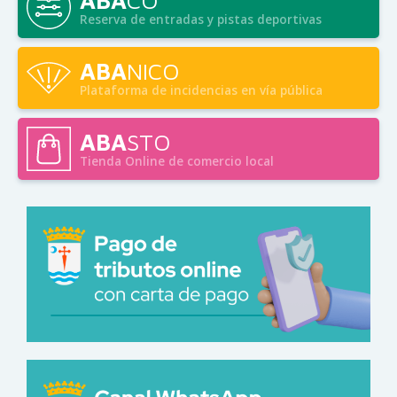
ÁBA
CO
Reserva de entradas y pistas deportivas
ABA
NICO
Plataforma de incidencias en vía pública
ABA
STO
Tienda Online de comercio local