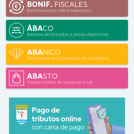
BONIF.
FISCALES
Bonificaciones sobre Impuestos
ÁBA
CO
Reserva de entradas y pistas deportivas
ABA
NICO
Plataforma de incidencias en vía pública
ABA
STO
Tienda Online de comercio local