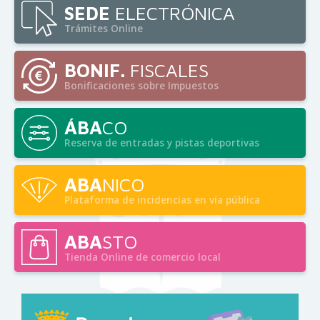
SEDE
ELECTRÓNICA
Trámites Online
BONIF.
FISCALES
Bonificaciones sobre Impuestos
ÁBA
CO
Reserva de entradas y pistas deportivas
ABA
NICO
Plataforma de incidencias en vía pública
ABA
STO
Tienda Online de comercio local