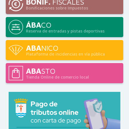
BONIF.
FISCALES
Bonificaciones sobre Impuestos
ÁBA
CO
Reserva de entradas y pistas deportivas
ABA
NICO
Plataforma de incidencias en vía pública
ABA
STO
Tienda Online de comercio local