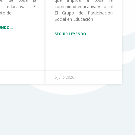
ción de toda la
que implica a toda la
d educativa El
comunidad educativa y social
nto de
El Grupo de Participación
Social en Educación
ENDO...
SEGUIR LEYENDO...
6 julio 2026