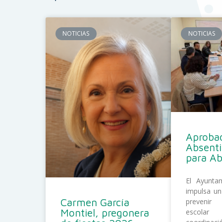
NOTICIAS
NOTICIAS
Aprobad
Absent
para A
El Ayunta
impulsa un
Carmen García
prevenir
Montiel, pregonera
escolar