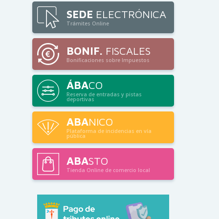
SEDE
ELECTRÓNICA
Trámites Online
BONIF.
FISCALES
Bonificaciones sobre Impuestos
ÁBA
CO
Reserva de entradas y pistas
deportivas
ABA
NICO
Plataforma de incidencias en vía
pública
ABA
STO
Tienda Online de comercio local