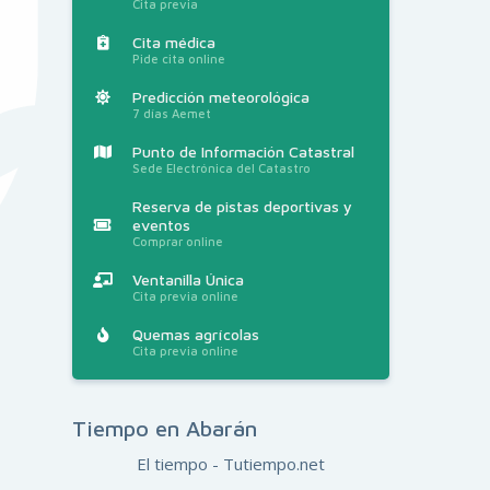
Cita previa
Cita médica
Pide cita online
Predicción meteorológica
7 días Aemet
Punto de Información Catastral
Sede Electrónica del Catastro
Reserva de pistas deportivas y
eventos
Comprar online
Ventanilla Única
Cita previa online
Quemas agrícolas
Cita previa online
Tiempo en Abarán
El tiempo - Tutiempo.net