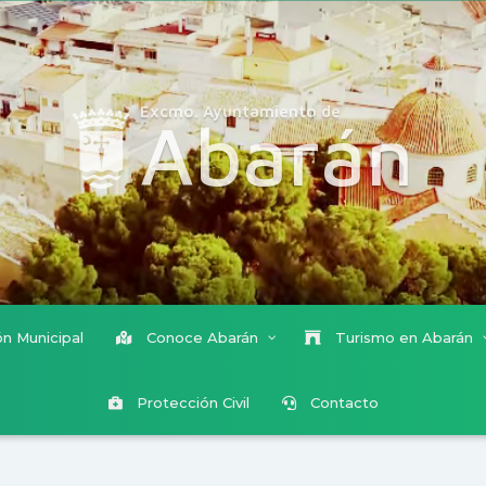
Excmo. Ayuntamiento de
Abarán
n Municipal
Conoce Abarán
Turismo en Abarán
Protección Civil
Contacto