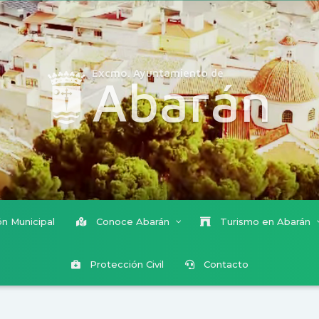
Excmo. Ayuntamiento de
Abarán
n Municipal
Conoce Abarán
Turismo en Abarán
Protección Civil
Contacto