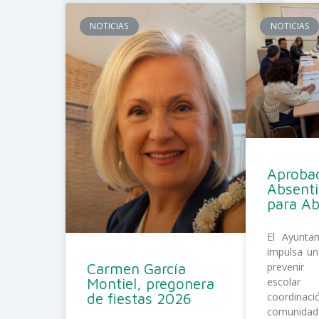
NOTICIAS
NOTICIAS
Aprobad
Absent
para A
El Ayunta
impulsa un
Carmen García
prevenir
Montiel, pregonera
escolar
de fiestas 2026
coordina
comunida