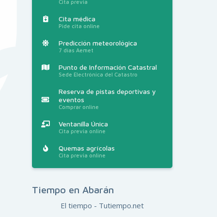
Cita previa
Cita médica
Pide cita online
Predicción meteorológica
7 días Aemet
Punto de Información Catastral
Sede Electrónica del Catastro
Reserva de pistas deportivas y
eventos
Comprar online
Ventanilla Única
Cita previa online
Quemas agrícolas
Cita previa online
Tiempo en Abarán
El tiempo - Tutiempo.net