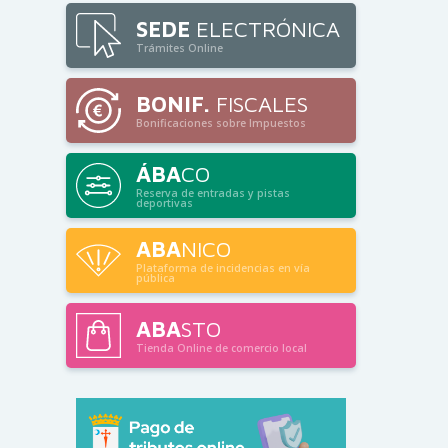
SEDE
ELECTRÓNICA
Trámites Online
BONIF.
FISCALES
Bonificaciones sobre Impuestos
ÁBA
CO
Reserva de entradas y pistas
deportivas
ABA
NICO
Plataforma de incidencias en vía
pública
ABA
STO
Tienda Online de comercio local