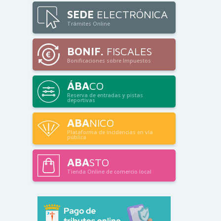
SEDE
ELECTRÓNICA
Trámites Online
BONIF.
FISCALES
Bonificaciones sobre Impuestos
ÁBA
CO
Reserva de entradas y pistas
deportivas
ABA
NICO
Plataforma de incidencias en vía
pública
ABA
STO
Tienda Online de comercio local