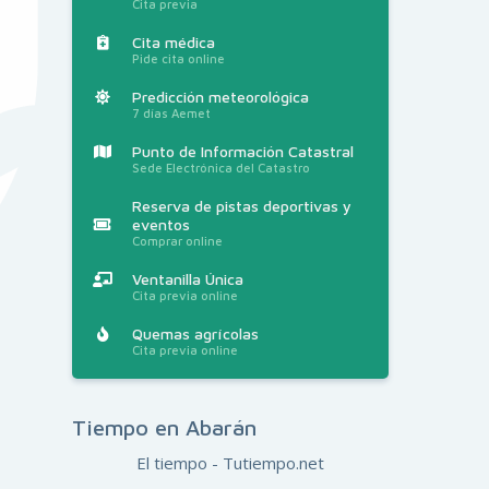
Cita previa
Cita médica
Pide cita online
Predicción meteorológica
7 días Aemet
Punto de Información Catastral
Sede Electrónica del Catastro
Reserva de pistas deportivas y
eventos
Comprar online
Ventanilla Única
Cita previa online
Quemas agrícolas
Cita previa online
Tiempo en Abarán
El tiempo - Tutiempo.net