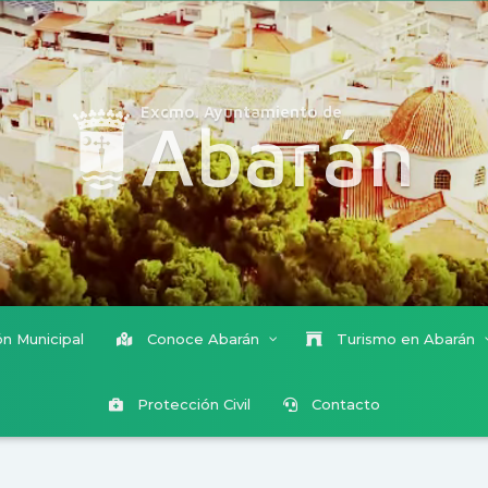
Excmo. Ayuntamiento de
Abarán
n Municipal
Conoce Abarán
Turismo en Abarán
Protección Civil
Contacto