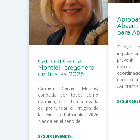
Aprobad
Absent
para A
El Ayunta
impulsa un
Carmen García
prevenir
Montiel, pregonera
escolar
de fiestas 2026
coordina
comunida
Ayuntamie
Carmen García Montiel,
conocida por todos como
Carmina, será la encargada
SEGUIR LEY
de pronunciar el Pregón de
las Fiestas Patronales 2026
Nacida en el seno de
SEGUIR LEYENDO...