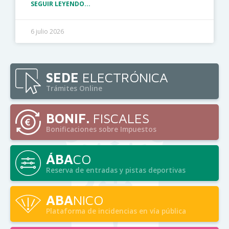
SEGUIR LEYENDO...
6 julio 2026
SEDE
ELECTRÓNICA
Trámites Online
BONIF.
FISCALES
Bonificaciones sobre Impuestos
ÁBA
CO
Reserva de entradas y pistas deportivas
ABA
NICO
Plataforma de incidencias en vía pública