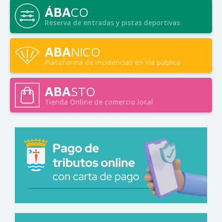
ÁBA
CO
Reserva de entradas y pistas deportivas
ABA
NICO
Plataforma de incidencias en vía pública
ABA
STO
Tienda Online de comercio local