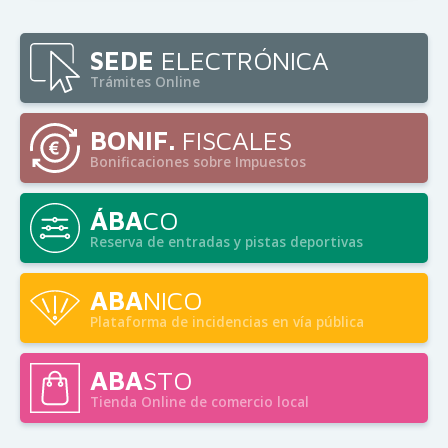
SEDE
ELECTRÓNICA
Trámites Online
BONIF.
FISCALES
Bonificaciones sobre Impuestos
ÁBA
CO
Reserva de entradas y pistas deportivas
ABA
NICO
Plataforma de incidencias en vía pública
ABA
STO
Tienda Online de comercio local