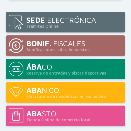
SEDE
ELECTRÓNICA
Trámites Online
BONIF.
FISCALES
Bonificaciones sobre Impuestos
ÁBA
CO
Reserva de entradas y pistas deportivas
ABA
NICO
Plataforma de incidencias en vía pública
ABA
STO
Tienda Online de comercio local