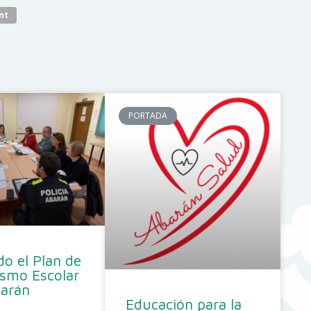
nt
PORTADA
o el Plan de
ismo Escolar
barán
Educación para la