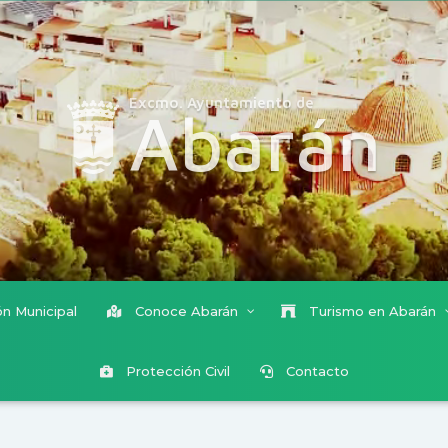
Excmo. Ayuntamiento de
Abarán
n Municipal
Conoce Abarán
Turismo en Abarán
Protección Civil
Contacto