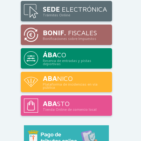
SEDE
ELECTRÓNICA
Trámites Online
BONIF.
FISCALES
Bonificaciones sobre Impuestos
ÁBA
CO
Reserva de entradas y pistas
deportivas
ABA
NICO
Plataforma de incidencias en vía
pública
ABA
STO
Tienda Online de comercio local