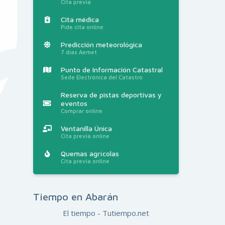
Cita previa
Cita médica
Pide cita online
Predicción meteorológica
7 días Aemet
Punto de Información Catastral
Sede Electrónica del Catastro
Reserva de pistas deportivas y
eventos
Comprar online
Ventanilla Única
Cita previa online
Quemas agrícolas
Cita previa online
Tiempo en Abarán
El tiempo - Tutiempo.net