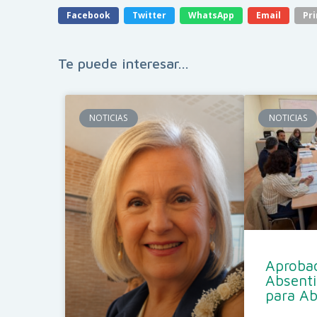
Facebook
Twitter
WhatsApp
Email
Pri
Te puede interesar...
NOTICIAS
NOTICIAS
Aprobad
Absent
para A