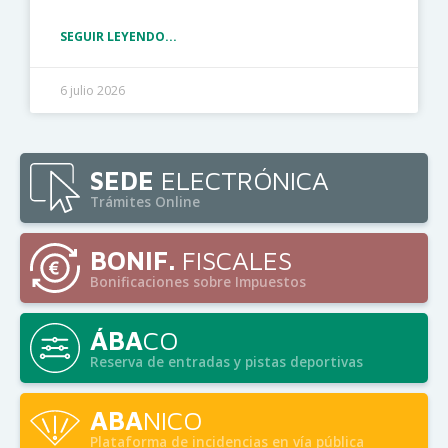
SEGUIR LEYENDO...
6 julio 2026
SEDE
ELECTRÓNICA
Trámites Online
BONIF.
FISCALES
Bonificaciones sobre Impuestos
ÁBA
CO
Reserva de entradas y pistas deportivas
ABA
NICO
Plataforma de incidencias en vía pública