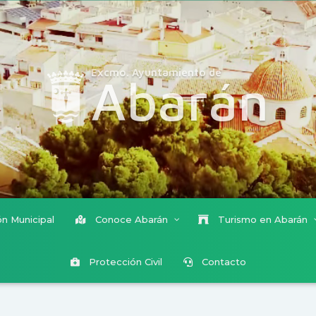
Excmo. Ayuntamiento de
Abarán
n Municipal
Conoce Abarán
Turismo en Abarán
Protección Civil
Contacto