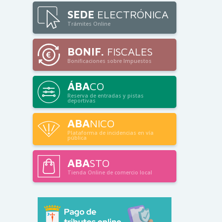
SEDE
ELECTRÓNICA
Trámites Online
BONIF.
FISCALES
Bonificaciones sobre Impuestos
ÁBA
CO
Reserva de entradas y pistas
deportivas
ABA
NICO
Plataforma de incidencias en vía
pública
ABA
STO
Tienda Online de comercio local