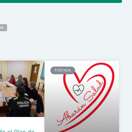
nt
PORTADA
o el Plan de