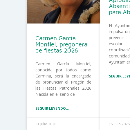
Absent
para A
El Ayunta
impulsa un
Carmen García
prevenir
Montiel, pregonera
escolar
de fiestas 2026
coordina
comunida
Ayuntamie
Carmen García Montiel,
conocida por todos como
Carmina, será la encargada
SEGUIR LEY
de pronunciar el Pregón de
las Fiestas Patronales 2026
Nacida en el seno de
SEGUIR LEYENDO...
31 julio 2026
15 julio 2026