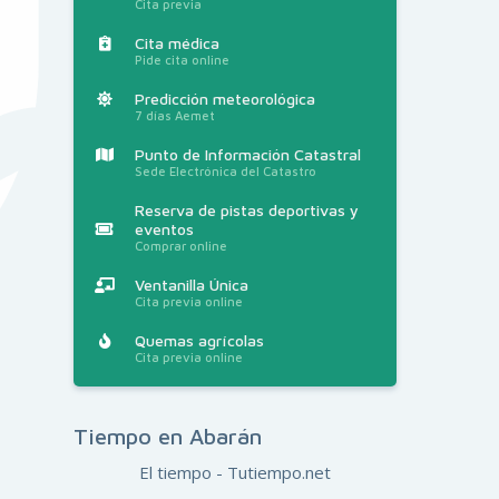
Cita previa
Cita médica
Pide cita online
Predicción meteorológica
7 días Aemet
Punto de Información Catastral
Sede Electrónica del Catastro
Reserva de pistas deportivas y
eventos
Comprar online
Ventanilla Única
Cita previa online
Quemas agrícolas
Cita previa online
Tiempo en Abarán
El tiempo - Tutiempo.net