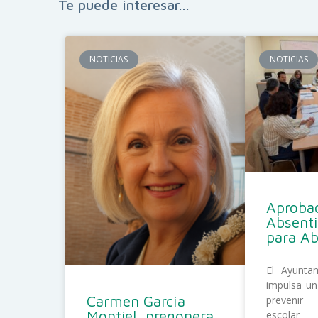
Te puede interesar...
NOTICIAS
NOTICIAS
Aprobad
Absent
para A
El Ayunta
impulsa un
Carmen García
prevenir
Montiel, pregonera
escolar