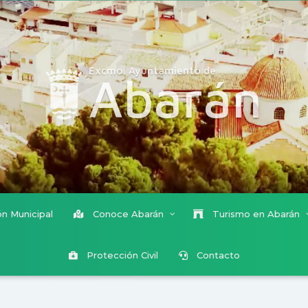
Excmo. Ayuntamiento de
Abarán
n Municipal
Conoce Abarán
Turismo en Abarán
Protección Civil
Contacto