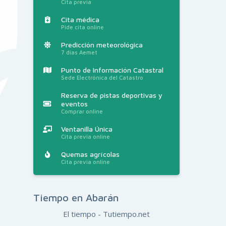
Cita previa
Cita médica
Pide cita online
Predicción meteorológica
7 días Aemet
Punto de Información Catastral
Sede Electrónica del Catastro
Reserva de pistas deportivas y
eventos
Comprar online
Ventanilla Única
Cita previa online
Quemas agrícolas
Cita previa online
Tiempo en Abarán
El tiempo - Tutiempo.net