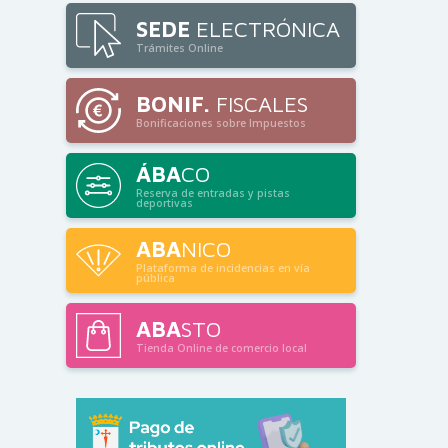
SEDE
ELECTRÓNICA
Trámites Online
BONIF.
FISCALES
Bonificaciones sobre Impuestos
ÁBA
CO
Reserva de entradas y pistas
deportivas
ABA
NICO
Plataforma de incidencias en vía
pública
ABA
STO
Tienda Online de comercio local