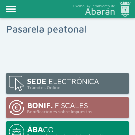
Excmo. Ayuntamiento de
Abarán
Pasarela peatonal
SEDE
ELECTRÓNICA
Trámites Online
BONIF.
FISCALES
Bonificaciones sobre Impuestos
ÁBA
CO