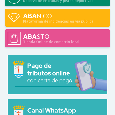
Reserva de entradas y pistas deportivas
ABA
NICO
Plataforma de incidencias en vía pública
ABA
STO
Tienda Online de comercio local