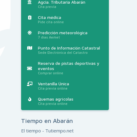
Agcia. Tributaria Abarán
Cita previa
Cita médica
Pide cita online
Predicción meteorológica
7 días Aemet
Punto de Información Catastral
Sede Electrónica del Catastro
Reserva de pistas deportivas y
eventos
Comprar online
Ventanilla Única
Cita previa online
Quemas agrícolas
Cita previa online
Tiempo en Abarán
El tiempo - Tutiempo.net