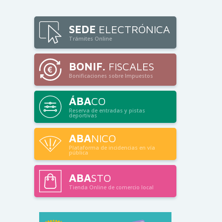
SEDE
ELECTRÓNICA
Trámites Online
BONIF.
FISCALES
Bonificaciones sobre Impuestos
ÁBA
CO
Reserva de entradas y pistas
deportivas
ABA
NICO
Plataforma de incidencias en vía
pública
ABA
STO
Tienda Online de comercio local