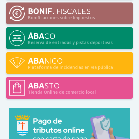
BONIF.
FISCALES
Bonificaciones sobre Impuestos
ÁBA
CO
Reserva de entradas y pistas deportivas
ABA
NICO
Plataforma de incidencias en vía pública
ABA
STO
Tienda Online de comercio local