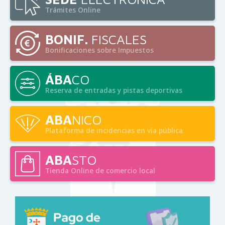
Trámites Online
BONIF.
FISCALES
Bonificaciones sobre Impuestos
ÁBA
CO
Reserva de entradas y pistas deportivas
ABA
NICO
Plataforma de incidencias en vía pública
ABA
STO
Tienda Online de comercio local