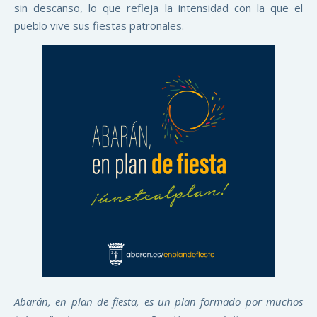
sin descanso, lo que refleja la intensidad con la que el
pueblo vive sus fiestas patronales.
Abarán, en plan de fiesta, es un plan formado por muchos