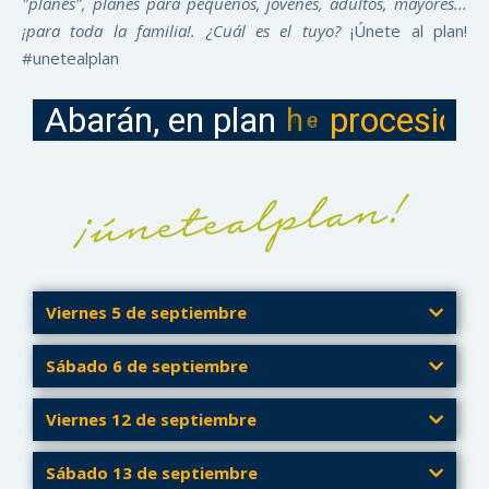
"planes", planes para pequeños, jóvenes, adultos, mayores...
¡para toda la familia!. ¿Cuál es el tuyo?
¡Únete al plan!
#unetealplan
Abarán, en plan
h
u
e
r
t
a
n
o
Viernes 5 de septiembre
Sábado 6 de septiembre
Viernes 12 de septiembre
Sábado 13 de septiembre