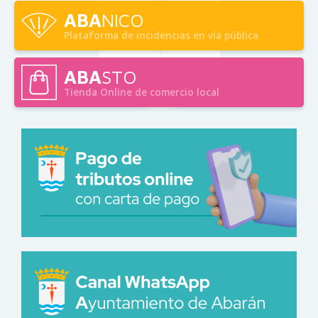
ABA
NICO
Plataforma de incidencias en vía pública
ABA
STO
Tienda Online de comercio local