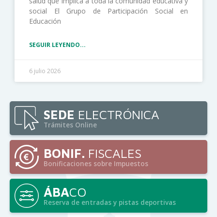
salud que implica a toda la comunidad educativa y
social El Grupo de Participación Social en
Educación
SEGUIR LEYENDO...
6 julio 2026
SEDE
ELECTRÓNICA
Trámites Online
BONIF.
FISCALES
Bonificaciones sobre Impuestos
ÁBA
CO
Reserva de entradas y pistas deportivas