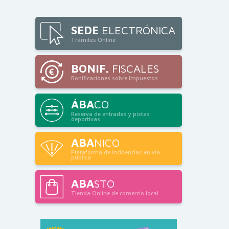
SEDE
ELECTRÓNICA
Trámites Online
BONIF.
FISCALES
Bonificaciones sobre Impuestos
ÁBA
CO
Reserva de entradas y pistas
deportivas
ABA
NICO
Plataforma de incidencias en vía
pública
ABA
STO
Tienda Online de comercio local