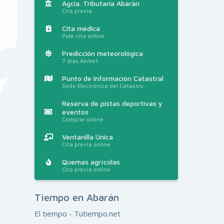
Agcia. Tributaria Abarán
Cita previa
Cita médica
Pide cita online
Predicción meteorológica
7 días Aemet
Punto de Información Catastral
Sede Electrónica del Catastro
Reserva de pistas deportivas y
eventos
Comprar online
Ventanilla Única
Cita previa online
Quemas agrícolas
Cita previa online
Tiempo en Abarán
El tiempo - Tutiempo.net