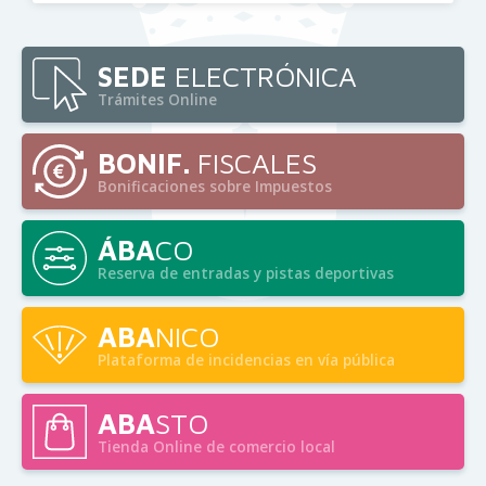
SEDE
ELECTRÓNICA
Trámites Online
BONIF.
FISCALES
Bonificaciones sobre Impuestos
ÁBA
CO
Reserva de entradas y pistas deportivas
ABA
NICO
Plataforma de incidencias en vía pública
ABA
STO
Tienda Online de comercio local