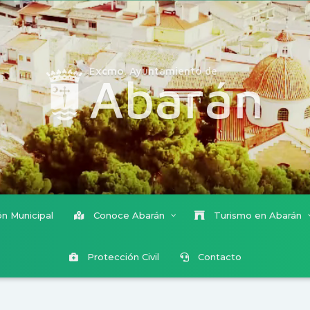
Excmo. Ayuntamiento de
Abarán
n Municipal
Conoce Abarán
Turismo en Abarán
Protección Civil
Contacto