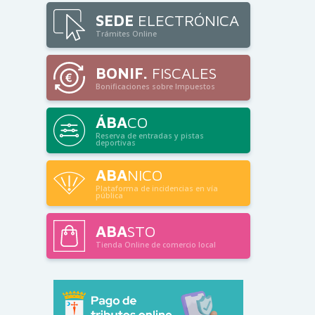
SEDE
ELECTRÓNICA
Trámites Online
BONIF.
FISCALES
Bonificaciones sobre Impuestos
ÁBA
CO
Reserva de entradas y pistas
deportivas
ABA
NICO
Plataforma de incidencias en vía
pública
ABA
STO
Tienda Online de comercio local