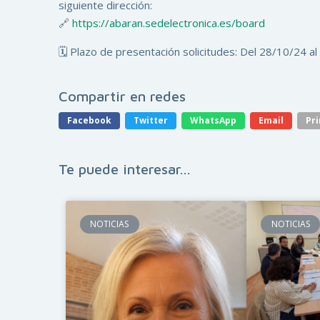
siguiente dirección:
🔗
https://abaran.sedelectronica.es/board
🗓️ Plazo de presentación solicitudes: Del 28/10/24 a
Compartir en redes
Facebook
Twitter
WhatsApp
Email
Pri
Te puede interesar...
NOTICIAS
NOTICIAS