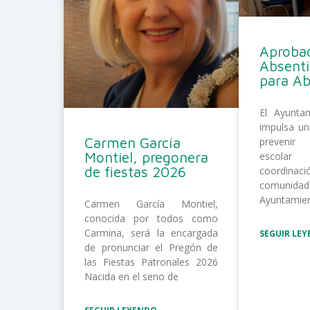
Aprobad
Absent
para A
El Ayunta
impulsa un
Carmen García
prevenir
Montiel, pregonera
escolar
de fiestas 2026
coordina
comunida
Ayuntamie
Carmen García Montiel,
conocida por todos como
Carmina, será la encargada
SEGUIR LEY
de pronunciar el Pregón de
las Fiestas Patronales 2026
Nacida en el seno de