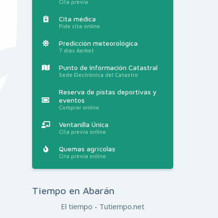
Cita previa
Cita médica
Pide cita online
Predicción meteorológica
7 días Aemet
Punto de Información Catastral
Sede Electrónica del Catastro
Reserva de pistas deportivas y
eventos
Comprar online
Ventanilla Única
Cita previa online
Quemas agrícolas
Cita previa online
Tiempo en Abarán
El tiempo - Tutiempo.net