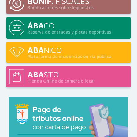
BONIF.
FISCALES
Bonificaciones sobre Impuestos
ÁBA
CO
Reserva de entradas y pistas deportivas
ABA
NICO
Plataforma de incidencias en vía pública
ABA
STO
Tienda Online de comercio local