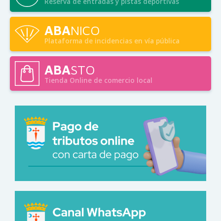
Reserva de entradas y pistas deportivas
ABA
NICO
Plataforma de incidencias en vía pública
ABA
STO
Tienda Online de comercio local