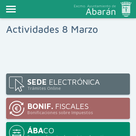
Excmo. Ayuntamiento de
Abarán
Actividades 8 Marzo
SEDE
ELECTRÓNICA
Trámites Online
BONIF.
FISCALES
Bonificaciones sobre Impuestos
ÁBA
CO