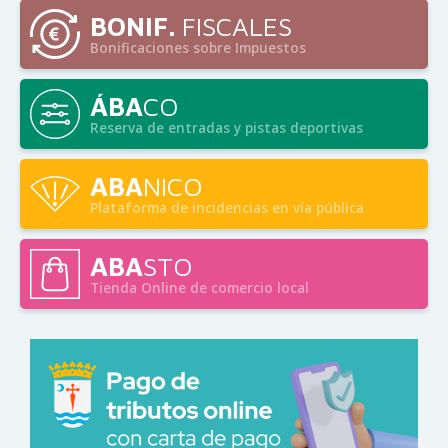
BONIF.
FISCALES
Bonificaciones sobre Impuestos
ÁBA
CO
Reserva de entradas y pistas deportivas
ABA
NICO
Plataforma de incidencias en vía pública
ABA
STO
Tienda Online de comercio local