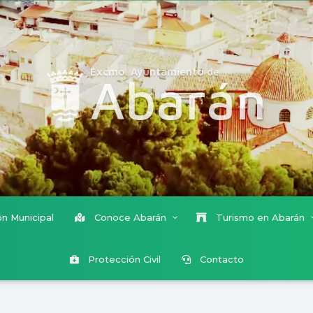
Excmo. Ayuntamiento de
Abarán
n Municipal
Conoce Abarán
Turismo en Abarán
Protección Civil
Contacto