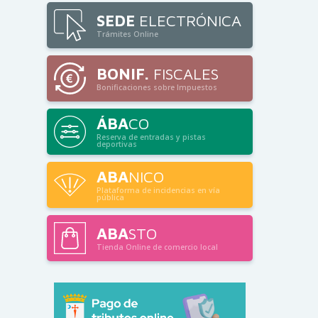
SEDE
ELECTRÓNICA
Trámites Online
BONIF.
FISCALES
Bonificaciones sobre Impuestos
ÁBA
CO
Reserva de entradas y pistas
deportivas
ABA
NICO
Plataforma de incidencias en vía
pública
ABA
STO
Tienda Online de comercio local