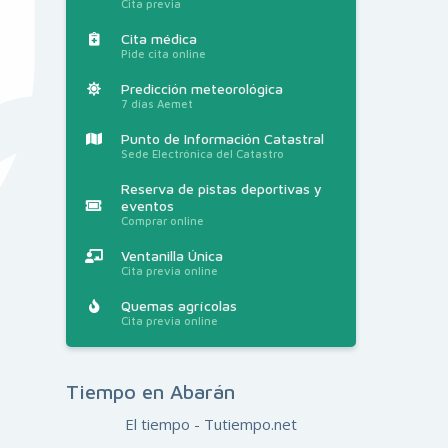
Cita previa
Cita médica
Pide cita online
Predicción meteorológica
7 días Aemet
Punto de Información Catastral
Sede Electrónica del Catastro
Reserva de pistas deportivas y
eventos
Comprar online
Ventanilla Única
Cita previa online
Quemas agrícolas
Cita previa online
Tiempo en Abarán
El tiempo - Tutiempo.net