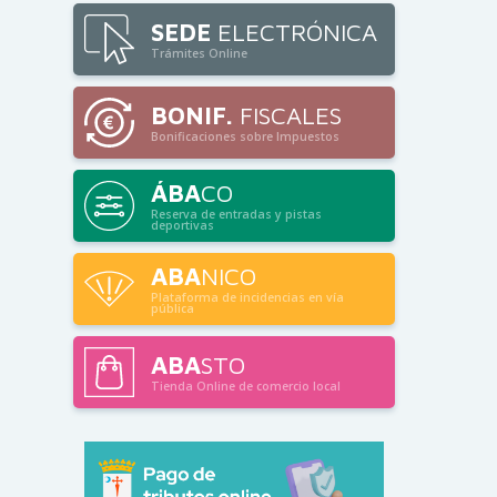
SEDE
ELECTRÓNICA
Trámites Online
BONIF.
FISCALES
Bonificaciones sobre Impuestos
ÁBA
CO
Reserva de entradas y pistas
deportivas
ABA
NICO
Plataforma de incidencias en vía
pública
ABA
STO
Tienda Online de comercio local