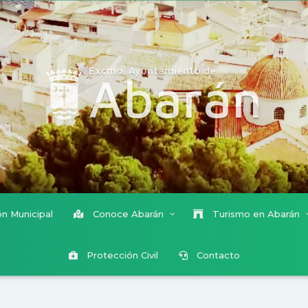
Excmo. Ayuntamiento de
Abarán
n Municipal
Conoce Abarán
Turismo en Abarán
Protección Civil
Contacto