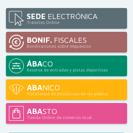
SEDE
ELECTRÓNICA
Trámites Online
BONIF.
FISCALES
Bonificaciones sobre Impuestos
ÁBA
CO
Reserva de entradas y pistas deportivas
ABA
NICO
Plataforma de incidencias en vía pública
ABA
STO
Tienda Online de comercio local