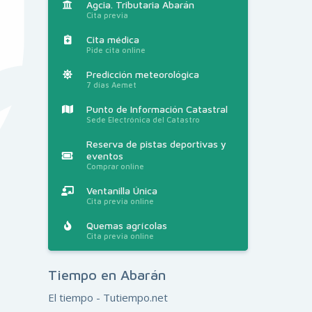
Agcia. Tributaria Abarán
Cita previa
Cita médica
Pide cita online
Predicción meteorológica
7 días Aemet
Punto de Información Catastral
Sede Electrónica del Catastro
Reserva de pistas deportivas y
eventos
Comprar online
Ventanilla Única
Cita previa online
Quemas agrícolas
Cita previa online
Tiempo en Abarán
El tiempo - Tutiempo.net