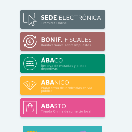
SEDE
ELECTRÓNICA
Trámites Online
BONIF.
FISCALES
Bonificaciones sobre Impuestos
ÁBA
CO
Reserva de entradas y pistas
deportivas
ABA
NICO
Plataforma de incidencias en vía
pública
ABA
STO
Tienda Online de comercio local