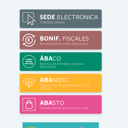
SEDE
ELECTRÓNICA
Trámites Online
BONIF.
FISCALES
Bonificaciones sobre Impuestos
ÁBA
CO
Reserva de entradas y pistas
deportivas
ABA
NICO
Plataforma de incidencias en vía
pública
ABA
STO
Tienda Online de comercio local