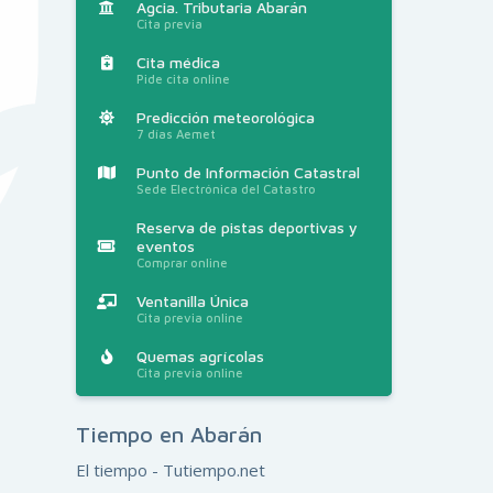
Agcia. Tributaria Abarán
Cita previa
Cita médica
Pide cita online
Predicción meteorológica
7 días Aemet
Punto de Información Catastral
Sede Electrónica del Catastro
Reserva de pistas deportivas y
eventos
Comprar online
Ventanilla Única
Cita previa online
Quemas agrícolas
Cita previa online
Tiempo en Abarán
El tiempo - Tutiempo.net