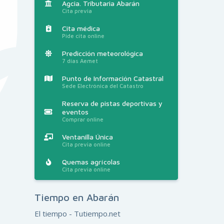
Agcia. Tributaria Abarán
Cita previa
Cita médica
Pide cita online
Predicción meteorológica
7 días Aemet
Punto de Información Catastral
Sede Electrónica del Catastro
Reserva de pistas deportivas y
eventos
Comprar online
Ventanilla Única
Cita previa online
Quemas agrícolas
Cita previa online
Tiempo en Abarán
El tiempo - Tutiempo.net