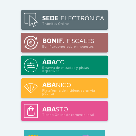
SEDE
ELECTRÓNICA
Trámites Online
BONIF.
FISCALES
Bonificaciones sobre Impuestos
ÁBA
CO
Reserva de entradas y pistas
deportivas
ABA
NICO
Plataforma de incidencias en vía
pública
ABA
STO
Tienda Online de comercio local