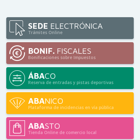
SEDE
ELECTRÓNICA
Trámites Online
BONIF.
FISCALES
Bonificaciones sobre Impuestos
ÁBA
CO
Reserva de entradas y pistas deportivas
ABA
NICO
Plataforma de incidencias en vía pública
ABA
STO
Tienda Online de comercio local