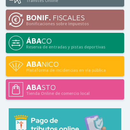
Trámites Online
BONIF.
FISCALES
Bonificaciones sobre Impuestos
ÁBA
CO
Reserva de entradas y pistas deportivas
ABA
NICO
Plataforma de incidencias en vía pública
ABA
STO
Tienda Online de comercio local