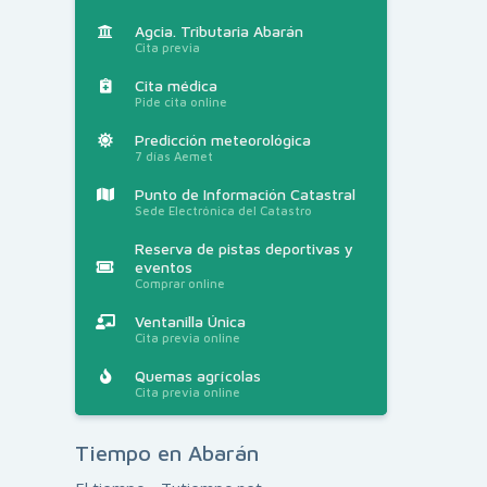
Agcia. Tributaria Abarán
Cita previa
Cita médica
Pide cita online
Predicción meteorológica
7 días Aemet
Punto de Información Catastral
Sede Electrónica del Catastro
Reserva de pistas deportivas y
eventos
Comprar online
Ventanilla Única
Cita previa online
Quemas agrícolas
Cita previa online
Tiempo en Abarán