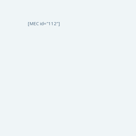
[MEC id="112"]