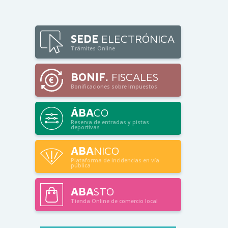
SEDE
ELECTRÓNICA
Trámites Online
BONIF.
FISCALES
Bonificaciones sobre Impuestos
ÁBA
CO
Reserva de entradas y pistas
deportivas
ABA
NICO
Plataforma de incidencias en vía
pública
ABA
STO
Tienda Online de comercio local